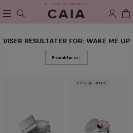
3-5 DAGERS LEVERANSTID
VISER RESULTATER FOR: WAKE ME UP
børster &
parfume
kits & sets
tørshampoo
tilbehør
Produkter
(28)
BEDST SÆLGENDE