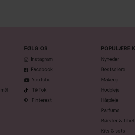
FØLG OS
POPULÆRE 
Instagram
nyheder
Facebook
bestsellere
YouTube
makeup
smål
TikTok
hudpleje
Pinterest
hårpleje
parfume
børster & tilbe
kits & sets