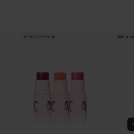
BEDST SÆLGENDE
BEDST S