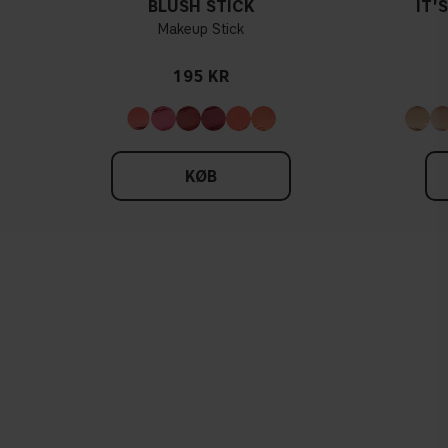
BLUSH STICK
IT'
Makeup Stick
195 KR
KØB