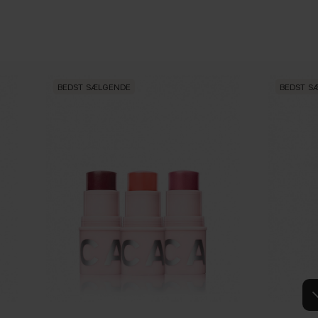
BEDST SÆLGENDE
BEDST S