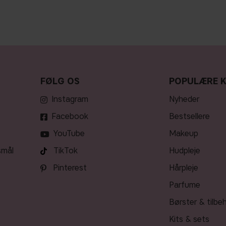
FØLG OS
POPULÆRE 
Instagram
nyheder
Facebook
bestsellere
YouTube
makeup
smål
TikTok
hudpleje
Pinterest
hårpleje
parfume
børster & tilbe
kits & sets