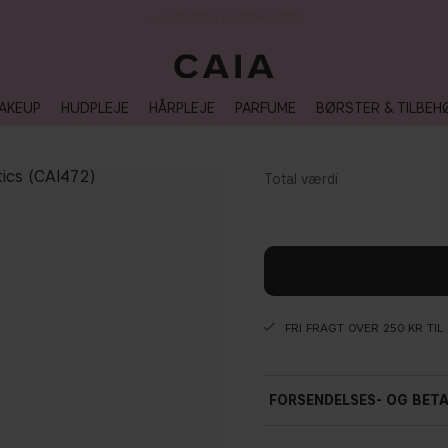
3-5 DAGERS LEVERANSTID
AKEUP
HUDPLEJE
HÅRPLEJE
PARFUME
BØRSTER & TILBEH
FRI FRAGT OVER 250 KR TI
FORSENDELSES- OG BET