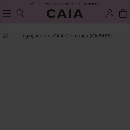
FRI FRAGT OVER 250 KR TIL DANMARK
børster &
parfume
kits & sets
tørshampoo
tilbehør