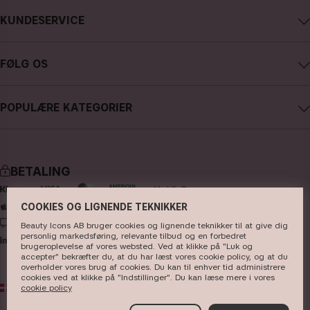
Om CAIA Cosmetics
KUNDESERVICE
Karriere
Kontakt CAIA
Købsbetingelser
FØLG OS
Fortryd køb
Databeskyttelsespolitik
Instagram
Følg min ordre
Cookies
POPULÆRE KATEGORIER
Facebook
FAQ - Ofte stillede spørgsmål og svar
Presse
nyheder
YouTube
Anmeldelser
Store
bestsellere
TikTok
BETALING
makeup
Pinterest
hudpleje
COOKIES OG LIGNENDE TEKNIKKER
LEVERING
Beauty Icons AB bruger cookies og lignende teknikker til at give dig
hårpleje
personlig markedsføring, relevante tilbud og en forbedret
brugeroplevelse af vores websted. Ved at klikke på "Luk og
parfume
accepter" bekræfter du, at du har læst vores cookie policy, og at du
overholder vores brug af cookies. Du kan til enhver tid administrere
børster & tilbehør
cookies ved at klikke på "Indstillinger". Du kan læse mere i vores
cookie policy
DK
DKK
kits & sets