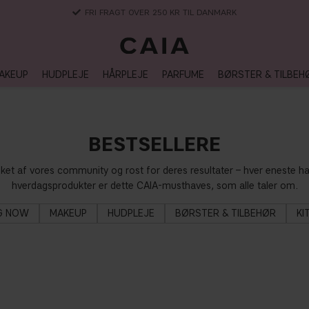
3-5 DAGERS LEVERANSTID
AKEUP
HUDPLEJE
HÅRPLEJE
PARFUME
BØRSTER & TILBEH
BESTSELLERE
sket af vores community og rost for deres resultater – hver eneste ha
hverdagsprodukter er dette CAIA-musthaves, som alle taler om.
G NOW
MAKEUP
HUDPLEJE
BØRSTER & TILBEHØR
KI