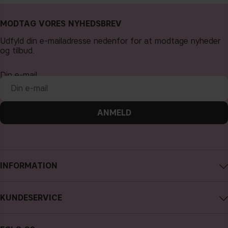
MODTAG VORES NYHEDSBREV
Udfyld din e-mailadresse nedenfor for at modtage nyheder
og tilbud.
Din e-mail
ANMELD
INFORMATION
Om CAIA Cosmetics
KUNDESERVICE
Karriere
Kontakt CAIA
Købsbetingelser