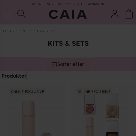
3-5 DAGERS LEVERANSTID
BESTSELLERE
KITS & SETS
KITS & SETS
børster &
parfume
kits & sets
tørshampoo
tilbehør
Sorter efter
Produkter
ONLINE EXCLUSIVE
ONLINE EXCLUSIVE