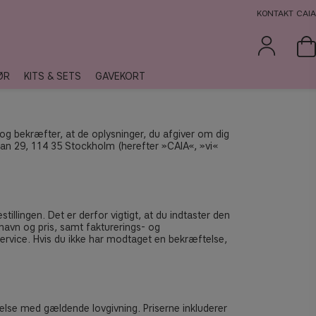
KONTAKT CAIA
ØR
KITS & SETS
GAVEKORT
og bekræfter, at de oplysninger, du afgiver om dig
tan 29, 114 35 Stockholm (herefter »CAIA«, »vi«
tillingen. Det er derfor vigtigt, at du indtaster den
 navn og pris, samt fakturerings- og
ervice. Hvis du ikke har modtaget en bekræftelse,
lse med gældende lovgivning. Priserne inkluderer