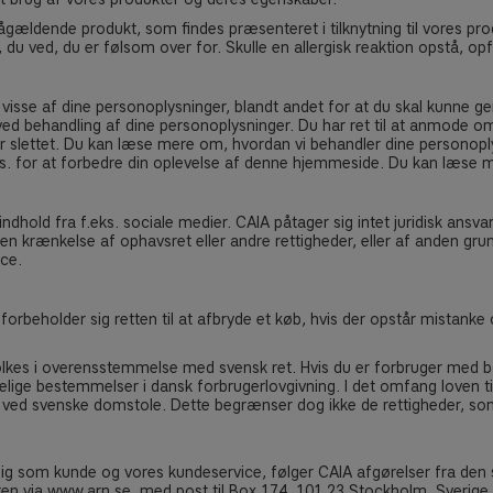
pågældende produkt, som findes præsenteret i tilknytning til vores pr
du ved, du er følsom over for. Skulle en allergisk reaktion opstå, opf
isse af dine personoplysninger, blandt andet for at du skal kunne gen
ved behandling af dine personoplysninger. Du har ret til at anmode o
 slettet. Du kan læse mere om, hvordan vi behandler dine personoplysni
s. for at forbedre din oplevelse af denne hjemmeside. Du kan læse m
hold fra f.eks. sociale medier. CAIA påtager sig intet juridisk ansva
n krænkelse af ophavsret eller andre rettigheder, eller af anden grun
ce.
A forbeholder sig retten til at afbryde et køb, hvis der opstår mistanke
tolkes i overensstemmelse med svensk ret. Hvis du er forbruger med 
lige bestemmelser i dansk forbrugerlovgivning. I det omfang loven tilla
 ved svenske domstole. Dette begrænser dog ikke de rettigheder, som
 dig som kunde og vores kundeservice, følger CAIA afgørelser fra d
 via www.arn.se, med post til Box 174, 101 23 Stockholm, Sverige, 