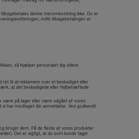
 foretager fradrag for værdiforringelse,
ng, tilbagebetales denne meromkostning ikke. Du er
ringskvitteringen, indtil tilbagebetalingen er
utikken, så hjælper personalet dig videre.
ret til at reklamere over et beskadiget eller
emærk, at det beskadigede eller fejlbehæftede
e være på lager eller være udgået af vores
at vi har modtaget din anmeldelse. Ved godkendt
g bruger dem. På de fleste af vores produkter
eder). Det er vigtigt, at du som kunde tager