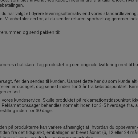
ode, som blev anvendt ved købet, medmindre vi aftaler andet. Hvis vi
gebetalingen.
s du har valgt et dyrere leveringsalternativ end vores standardleveri
. Vi anbefaler derfor, at du sender returen sporbart og gemmer indleve
drenummer, og send pakken til:
turneres i butikken. Tag produktet og den originale kvittering med til b
rsøgt, før den sendes til kunden. Uanset dette har du som kunde altid 
at fejlen er opdaget, dog senest inden for 3 år fra købstidspunktet. B
en er løst.
vores kundeservice. Skulle produktet på reklamationstidspunktet ikk
ng. Reklamationssager behandles normalt inden for 3-5 hverdage fra, 
estilling inden for 30 dage.
den på produkterne kan variere afhængigt af, hvordan du opbevarer o
iden fra det tidspunkt, emballagen er blevet åbnet (6, 12 eller 24 mån
ndt brug af vores produkter og deres egenskaber.