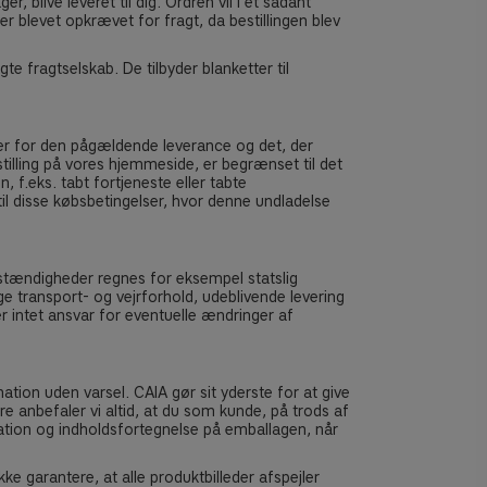
r, blive leveret til dig. Ordren vil i et sådant
 er blevet opkrævet for fragt, da bestillingen blev
te fragtselskab. De tilbyder blanketter til
er for den pågældende leverance og det, der
estilling på vores hjemmeside, er begrænset til det
, f.eks. tabt fortjeneste eller tabte
til disse købsbetingelser, hvor denne undladelse
mstændigheder regnes for eksempel statslig
ge transport- og vejrforhold, udeblivende levering
er intet ansvar for eventuelle ændringer af
mation uden varsel. CAIA gør sit yderste for at give
re anbefaler vi altid, at du som kunde, på trods af
mation og indholdsfortegnelse på emballagen, når
 garantere, at alle produktbilleder afspejler