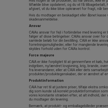
Hvis nogen af de produkter, du har bestilt, ikke er på
tilfælde blive opdateret, og du vil få tilbagebetalt
afgivet, vil du ikke blive opkrævet for fragt, når be
Hvis du modtager en beskadiget eller åbnet kasse ve
skadesanmeldelse.
Ansvar
CAIAs ansvar for fejl i forbindelse med levering
følger af disse betingelser. CAIAs ansvar over for 
samlede beløb for din bestilling. CAIA er ikke ansva
forretningsmuligheder, eller for manglende levering
skyldes forhold uden for CAIAs kontrol.
Force majeure
CAIA er ikke forpligtet til at gennemføre et køb,
indgriben, ny/ændret lovgivning, krig, brande, over
fra leverandører, eller at CAIA eller dets samarbej
produkter/produktegenskaber, der er ændret af en
Produktinformation
CAIA har ret til at justere priser, tilføje ekstra o
dig som kunde så korrekt produktinformation som mul
vores konstante stræben efter, at alt indhold, de
du modtager din levering.
Bemærk, at produkt- og emballagebilleder præsente