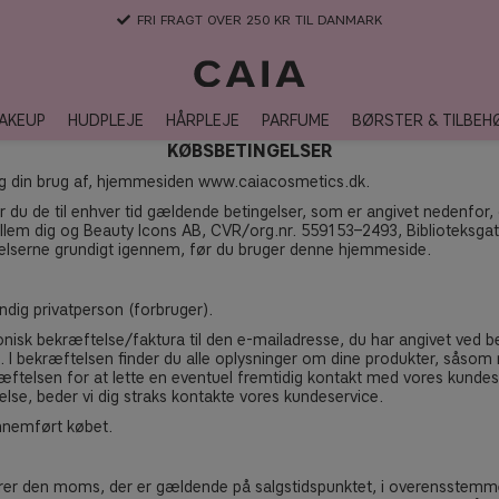
FRI FRAGT OVER 250 KR TIL DANMARK
AKEUP
HUDPLEJE
HÅRPLEJE
PARFUME
BØRSTER & TILBEH
KØBSBETINGELSER
 og din brug af, hjemmesiden www.caiacosmetics.dk.
 du de til enhver tid gældende betingelser, som er angivet nedenfor, 
mellem dig og Beauty Icons AB, CVR/org.nr. 559153–2493, Biblioteksga
ngelserne grundigt igennem, før du bruger denne hjemmeside.
ndig privatperson (forbruger).
ronisk bekræftelse/faktura til den e-mailadresse, du har angivet ved bes
ng. I bekræftelsen finder du alle oplysninger om dine produkter, såsom
æftelsen for at lette en eventuel fremtidig kontakt med vores kundes
else, beder vi dig straks kontakte vores kundeservice.
ennemført købet.
erer den moms, der er gældende på salgstidspunktet, i overensstemme