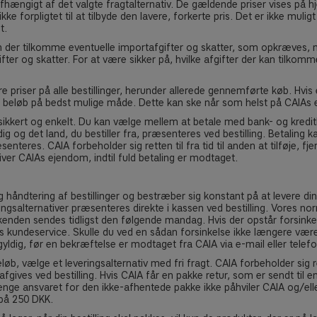
afhængigt af det valgte fragtalternativ. De gældende priser vises på 
 ikke forpligtet til at tilbyde den lavere, forkerte pris. Det er ikke m
t.
 kan der tilkomme eventuelle importafgifter og skatter, som opkræves, 
ter og skatter. For at være sikker på, hvilke afgifter der kan tilkomme 
re priser på alle bestillinger, herunder allerede gennemførte køb. Hvis
 beløb på bedst mulige måde. Dette kan ske når som helst på CAIAs ege
sikkert og enkelt. Du kan vælge mellem at betale med bank- og kreditk
ig og det land, du bestiller fra, præsenteres ved bestilling. Betaling k
teres. CAIA forbeholder sig retten til fra tid til anden at tilføje, fj
ver CAIAs ejendom, indtil fuld betaling er modtaget.
håndtering af bestillinger og bestræber sig konstant på at levere di
eringsalternativer præsenteres direkte i kassen ved bestilling. Vores 
weekenden sendes tidligst den følgende mandag. Hvis der opstår forsinke
es kundeservice. Skulle du ved en sådan forsinkelse ikke længere være
e gyldig, før en bekræftelse er modtaget fra CAIA via e-mail eller telefo
løb, vælge et leveringsalternativ med fri fragt. CAIA forbeholder sig 
 afgives ved bestilling. Hvis CAIA får en pakke retur, som er sendt til e
længe ansvaret for den ikke-afhentede pakke ikke påhviler CAIA og/eller
 på 250 DKK.