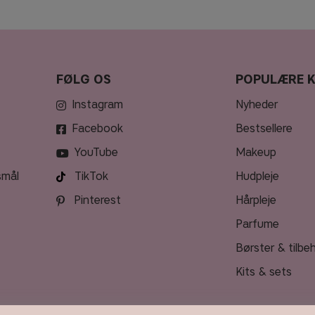
FØLG OS
POPULÆRE 
Instagram
nyheder
Facebook
bestsellere
YouTube
makeup
smål
TikTok
hudpleje
Pinterest
hårpleje
parfume
børster & tilbe
kits & sets