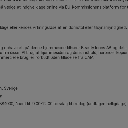
å vælge at indgive klage online via EU-Kommissionens platform for t
yldige eller kendes virkningsløse af en domstol eller tilsynsmyndighed,
g ophavsret, på denne hjemmeside tilhører Beauty Icons AB og dets d
e fra disse. Al brug af hjemmesiden og dens indhold, herunder kopiering
mmercielle brug, er forbudt uden tilladelse fra CAIA.
m, Sverige
om
4000, åbent kl. 9.00-12.00 torsdag til fredag (undtagen helligdage).