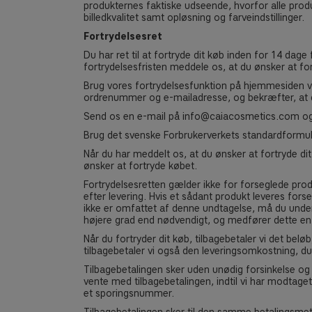
produkternes faktiske udseende, hvorfor alle produ
billedkvalitet samt opløsning og farveindstillinger.
Fortrydelsesret
Du har ret til at fortryde dit køb inden for 14 dag
fortrydelsesfristen meddele os, at du ønsker at fo
Brug vores fortrydelsesfunktion på hjemmesiden ved 
ordrenummer og e-mailadresse, og bekræfter, at du
Send os en e-mail på
info@caiacosmetics.com
og
Brug det svenske Forbrukerverkets standardformula
Når du har meddelt os, at du ønsker at fortryde di
ønsker at fortryde købet.
Fortrydelsesretten gælder ikke for forseglede prod
efter levering. Hvis et sådant produkt leveres fors
ikke er omfattet af denne undtagelse, må du under
højere grad end nødvendigt, og medfører dette en væ
Når du fortryder dit køb, tilbagebetaler vi det belø
tilbagebetaler vi også den leveringsomkostning, du
Tilbagebetalingen sker uden unødig forsinkelse og 
vente med tilbagebetalingen, indtil vi har modtaget 
et sporingsnummer.