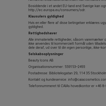
Bosiddende i et andet EU-land end Sverige kan ogs
http://ec.europa.eu/consumers/odr
.
Klausulers gyldighed
Hvis en eller flere af disse betingelser erklæres ug
gyldighed.
Rettighedshaver
Alle immaterielle rettigheder, såsom varemærker o
ikke anvendes til kommercielt formål uden tilladels
dele deraf, ud over til din egen personlige, ikke-ko
Selskabsoplysninger
Beauty Icons AB
Organisationsnummer: 559153–2493
Postadresse: Biblioteksgatan 29, 114 35 Stockhol
Kontakt og kundeservice:
info@caiacosmetics.c
Telefonnummeret til CAIAs hovedkontor er +46 8-88