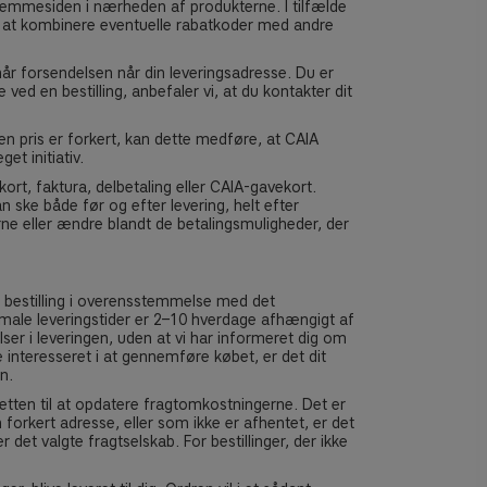
hjemmesiden i nærheden af produkterne. I tilfælde
uligt at kombinere eventuelle rabatkoder med andre
når forsendelsen når din leveringsadresse. Du er
ved en bestilling, anbefaler vi, at du kontakter dit
 en pris er forkert, kan dette medføre, at CAIA
t initiativ.
ort, faktura, delbetaling eller CAIA-gavekort.
an ske både før og efter levering, helt efter
erne eller ændre blandt de betalingsmuligheder, der
n bestilling i overensstemmelse med det
normale leveringstider er 2–10 hverdage afhængigt af
lser i leveringen, uden at vi har informeret dig om
 interesseret i at gennemføre købet, er det dit
n.
retten til at opdatere fragtomkostningerne. Det er
n forkert adresse, eller som ikke er afhentet, er det
 det valgte fragtselskab. For bestillinger, der ikke