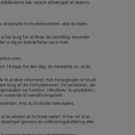
duktbillederne kan variere afhængigt af skærm,
du at benytte fortrydelsesretten, skal du inden
 har brug for at finde din bestilling, herunder
r vi dig en bekræftelse via e-mail.
etics.com
.
nest 14 dage fra den dag, du meddelte os, at du
il at blive returneret, hvis forseglingen er brudt
øre brug af din fortrydelsesret. For produkter, der
egenskaber og funktion. Håndterer du produktet i
en svarende til værdiforringelsen.
sesretten. Hvis du fortryder hele købet,
 du ønsker at fortryde købet. Vi har ret til at
for eksempel gennem en indleveringskvittering eller