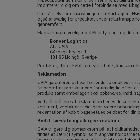
Tilbagebetalingen sker til den samme betalingsmet
informerer vi dig om dette i forbindelse med tilba
Du står selv for omkostningen til returfragten. Hvi
også ansvarlig for produktet under returtransporten
gennemført.
Mærk returen tydeligt med Beauty Icons og dit or
Bonver Logistics
Att: CAIA
Gåshaga brygga 1
181 85 Lidingö, Sverige
Produkter, der er købt i en fysisk butik, kan kun re
Reklamation
CAIA garanterer, at hver forsendelse er blevet unde
fejlbehæftet produkt inden for rimelig tid efter, 
produkt samt emballagen skal opbevares, indtil sag
Ved påberåbelse af reklamation bedes du kontakte 
sortiment, kontakter vi dig inden videre behandli
reklamation af køb tilbagebetales beløbet for din b
Bedst før-dato og allergisk reaktion
CAIA vil gøre dig opmærksom på, at holdbarhedsti
findes et særligt symbol, som angiver holdbarhedst
hensyn til disse markeringer for at sikre en fulde