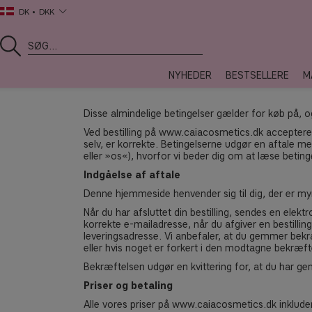
DK
DKK
NYHEDER
BESTSELLERE
M
Disse almindelige betingelser gælder for køb på,
Ved bestilling på www.caiacosmetics.dk accepterer
selv, er korrekte. Betingelserne udgør en aftale 
eller »os«), hvorfor vi beder dig om at læse beti
Indgåelse af aftale
Denne hjemmeside henvender sig til dig, der er my
Når du har afsluttet din bestilling, sendes en elekt
korrekte e-mailadresse, når du afgiver en bestilli
leveringsadresse. Vi anbefaler, at du gemmer bekr
eller hvis noget er forkert i den modtagne bekræft
Bekræftelsen udgør en kvittering for, at du har g
Priser og betaling
Alle vores priser på www.caiacosmetics.dk inklud