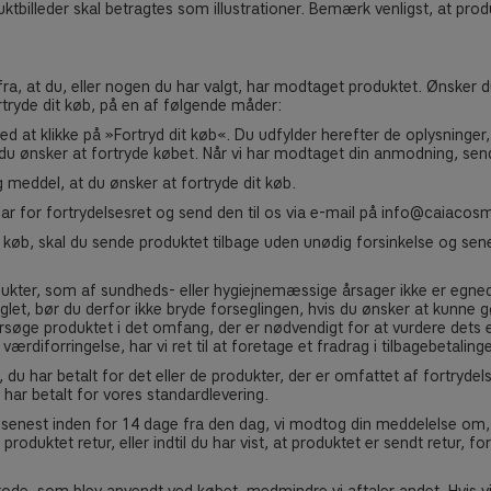
ktbilleder skal betragtes som illustrationer. Bemærk venligst, at pro
e fra, at du, eller nogen du har valgt, har modtaget produktet. Ønsker 
rtryde dit køb, på en af følgende måder:
at klikke på »Fortryd dit køb«. Du udfylder herefter de oplysninger, vi
 ønsker at fortryde købet. Når vi har modtaget din anmodning, sende
 meddel, at du ønsker at fortryde dit køb.
r for fortrydelsesret og send den til os via e-mail på
info@caiacosm
t køb, skal du sende produktet tilbage uden unødig forsinkelse og se
ukter, som af sundheds- eller hygiejnemæssige årsager ikke er egnede t
eglet, bør du derfor ikke bryde forseglingen, hvis du ønsker at kunne g
søge produktet i det omfang, der er nødvendigt for at vurdere dets 
rdiforringelse, har vi ret til at foretage et fradrag i tilbagebetaling
b, du har betalt for det eller de produkter, der er omfattet af fortrydel
 har betalt for vores standardlevering.
senest inden for 14 dage fra den dag, vi modtog din meddelelse om, at
produktet retur, eller indtil du har vist, at produktet er sendt retur, 