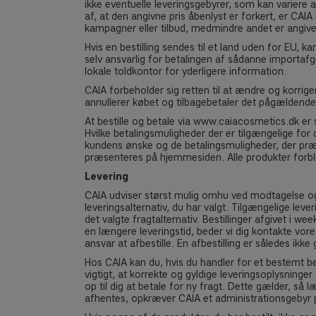
ikke eventuelle leveringsgebyrer, som kan variere 
af, at den angivne pris åbenlyst er forkert, er CAIA
kampagner eller tilbud, medmindre andet er angive
Hvis en bestilling sendes til et land uden for EU,
selv ansvarlig for betalingen af sådanne importafgif
lokale toldkontor for yderligere information.
CAIA forbeholder sig retten til at ændre og korrige
annullerer købet og tilbagebetaler det pågældende
At bestille og betale via www.caiacosmetics.dk er 
Hvilke betalingsmuligheder der er tilgængelige for d
kundens ønske og de betalingsmuligheder, der præsen
præsenteres på hjemmesiden. Alle produkter forbli
Levering
CAIA udviser størst mulig omhu ved modtagelse og 
leveringsalternativ, du har valgt. Tilgængelige lev
det valgte fragtalternativ. Bestillinger afgivet i 
en længere leveringstid, beder vi dig kontakte vor
ansvar at afbestille. En afbestilling er således ikk
Hos CAIA kan du, hvis du handler for et bestemt be
vigtigt, at korrekte og gyldige leveringsoplysninger
op til dig at betale for ny fragt. Dette gælder, så 
afhentes, opkræver CAIA et administrationsgebyr