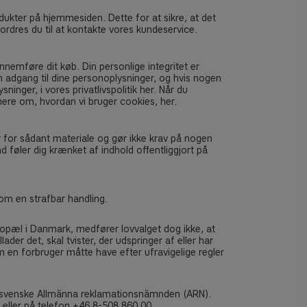
odukter på hjemmesiden. Dette for at sikre, at det
ordres du til at kontakte vores kundeservice.
nemføre dit køb. Din personlige integritet er
m adgang til dine personoplysninger, og hvis nogen
nger, i vores privatlivspolitik her. Når du
ere om, hvordan vi bruger cookies, her.
r for sådant materiale og gør ikke krav på nogen
d føler dig krænket af indhold offentliggjort på
 om en strafbar handling.
bopæl i Danmark, medfører lovvalget dog ikke, at
der det, skal tvister, der udspringer af eller har
 en forbruger måtte have efter ufravigelige regler
en svenske Allmänna reklamationsnämnden (ARN).
eller på telefon +46 8-508 860 00.