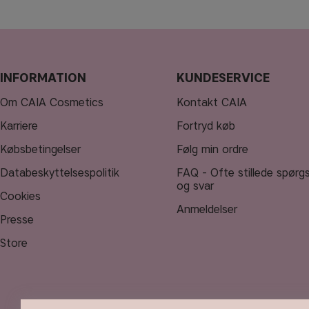
INFORMATION
KUNDESERVICE
Om CAIA Cosmetics
Kontakt CAIA
Karriere
Fortryd køb
Købsbetingelser
Følg min ordre
Databeskyttelsespolitik
FAQ - Ofte stillede spørg
og svar
Cookies
Anmeldelser
Presse
Store