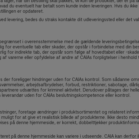
 lager, når din bestilling skal pakkes, vil kun de produkter, der er på lage
, hvad du eventuelt har betalt som kunde inden leveringen. Hvis du ikke
stillingen er opdateret.
d levering, bedes du straks kontakte dit udleveringssted eller det valg
 er begrænset i overensstemmelse med de gældende leveringsbetingels
dig for eventuelle tab eller skader, der opstår i forbindelse med din b
rlig for indirekte tab, der opstår som følge af hovedtabet eller -skaden
 af varerne eller opfyldelse af andre af CAIAs forpligtelser i henhold 
 hvis der foreligger hindringer uden for CAIAs kontrol. Som sådanne o
svømmelser, arbejdsafbrydelser, forbud, restriktioner, sabotage, dårli
dspartnere udsættes for kriminel aktivitet. Derudover påtages der hell
 leverandør uden for CAIAs beslutningskompetence eller kontrol.
mkostninger, foretage ændringer i produktsortimentet og relateret infor
igt for at give et realistisk billede af produkterne. Ikke desto mind
r vises på denne hjemmeside, er korrekt, dobbelttjekker produktinfor
ret på denne hjemmeside kan variere i udseende. CAIA kan derfor ikke