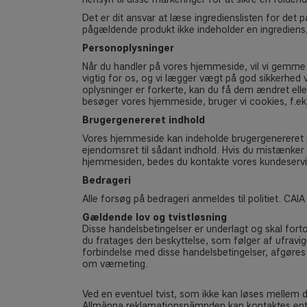
Det er dit ansvar at læse ingredienslisten for det 
pågældende produkt ikke indeholder en ingrediens, 
Personoplysninger
Når du handler på vores hjemmeside, vil vi gemme v
vigtig for os, og vi lægger vægt på god sikkerhed 
oplysninger er forkerte, kan du få dem ændret eller
besøger vores hjemmeside, bruger vi cookies, f.ek
Brugergenereret indhold
Vores hjemmeside kan indeholde brugergenereret ind
ejendomsret til sådant indhold. Hvis du mistænker e
hjemmesiden, bedes du kontakte vores kundeservi
Bedrageri
Alle forsøg på bedrageri anmeldes til politiet. CAI
Gældende lov og tvistløsning
Disse handelsbetingelser er underlagt og skal for
du fratages den beskyttelse, som følger af ufravige
forbindelse med disse handelsbetingelser, afgøres
om værneting.
Ved en eventuel tvist, som ikke kan løses mellem
Allmänna reklamationsnämnden kan kontaktes enten