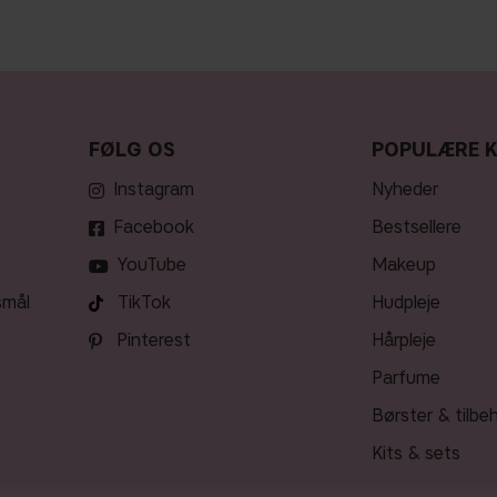
FØLG OS
POPULÆRE 
Instagram
nyheder
Facebook
bestsellere
YouTube
makeup
smål
TikTok
hudpleje
Pinterest
hårpleje
parfume
børster & tilbe
kits & sets