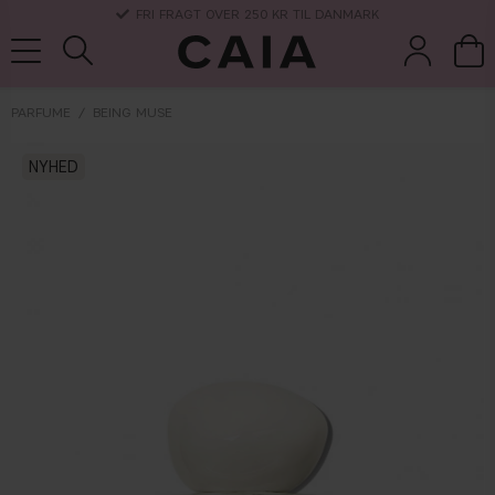
3-5 DAGERS LEVERANSTID
PARFUME
BEING MUSE
børster &
NYHED
parfume
kits & sets
tørshampoo
tilbehør