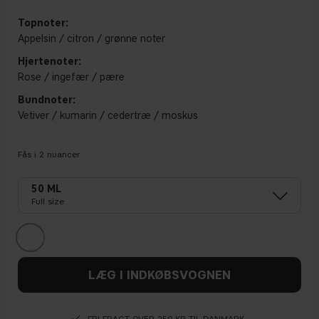
Topnoter:
Appelsin / citron / grønne noter
Hjertenoter:
Rose / ingefær / pære
Bundnoter:
Vetiver / kumarin / cedertræ / moskus
Fås i
2
nuancer
50 ML
Full size
LÆG I INDKØBSVOGNEN
FRI FRAGT OVER 250 KR TIL DANMARK