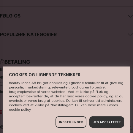
Karriere
Kontakt CAIA
Købsbetingelser
FØLG OS
Fortryd køb
Databeskyttelsespolitik
Instagram
Følg min ordre
Cookies
POPULÆRE KATEGORIER
Facebook
FAQ - Ofte stillede spørgsmål og svar
Presse
nyheder
YouTube
Anmeldelser
Store
bestsellere
TikTok
BETALING
makeup
Pinterest
COOKIES OG LIGNENDE TEKNIKKER
hudpleje
Beauty Icons AB bruger cookies og lignende teknikker til at give dig
LEVERING
hårpleje
personlig markedsføring, relevante tilbud og en forbedret
brugeroplevelse af vores websted. Ved at klikke på "Luk og
accepter" bekræfter du, at du har læst vores cookie policy, og at du
parfume
overholder vores brug af cookies. Du kan til enhver tid administrere
cookies ved at klikke på "Indstillinger". Du kan læse mere i vores
børster & tilbehør
cookie policy
DK
DKK
kits & sets
INDSTILLINGER
JEG ACCEPTERER
© 2026
Beauty Icons AB. Vi bruger cookies -
læs mere her.