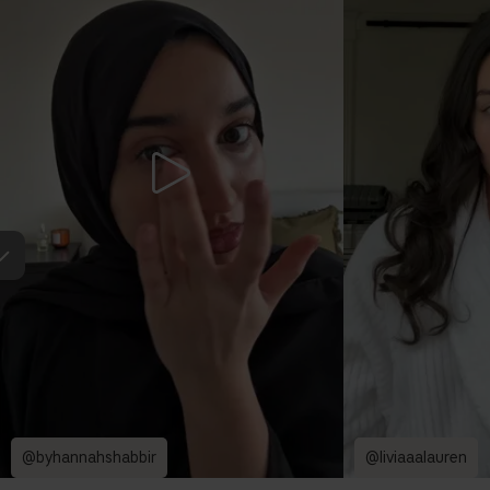
@byhannahshabbir
@liviaaalauren