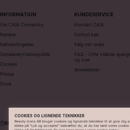
INFORMATION
KUNDESERVICE
Om CAIA Cosmetics
Kontakt CAIA
Karriere
Fortryd køb
Købsbetingelser
Følg min ordre
Databeskyttelsespolitik
FAQ - Ofte stillede spørg
og svar
Cookies
Anmeldelser
Presse
Store
COOKIES OG LIGNENDE TEKNIKKER
Beauty Icons AB bruger cookies og lignende teknikker til at give dig 
BETALING
klikke på "Luk og accepter" bekræfter du, at du har læst vores cookie 
klikke på "Indstillinger". Du kan læse mere i vores
cookie policy