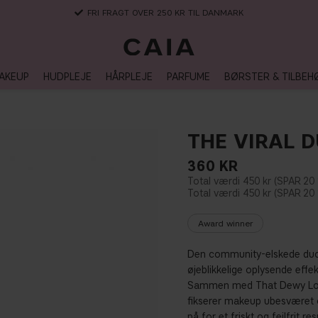
3-5 DAGERS LEVERANSTID
AKEUP
HUDPLEJE
HÅRPLEJE
PARFUME
BØRSTER & TILBEH
THE VIRAL 
360
KR
450 kr
20
450 kr
20
Award winner
Den community-elskede duo 
øjeblikkelige oplysende effek
Sammen med That Dewy Look,
fikserer makeup ubesværet o
på for et friskt og fejlfrit res