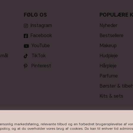
FØLG OS
POPULÆRE 
Instagram
nyheder
Facebook
bestsellere
YouTube
makeup
smål
TikTok
hudpleje
Pinterest
hårpleje
parfume
børster & tilbe
kits & sets
personlig markedsføring, relevante tilbud og en forbedret brugeroplevelse af v
LEVERING
policy, og at du overholder vores brug af cookies. Du kan til enhver tid admini