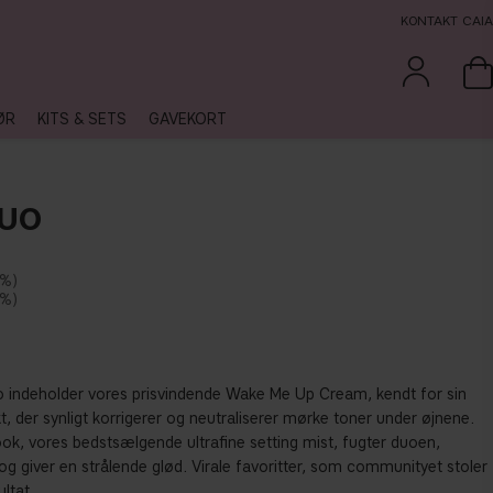
KONTAKT CAIA
ØR
KITS & SETS
GAVEKORT
DUO
 %
 %
indeholder vores prisvindende Wake Me Up Cream, kendt for sin
t, der synligt korrigerer og neutraliserer mørke toner under øjnene.
 vores bedst­sælgende ultrafine setting mist, fugter duoen,
g giver en strålende glød. Virale favoritter, som communityet stoler
ultat.