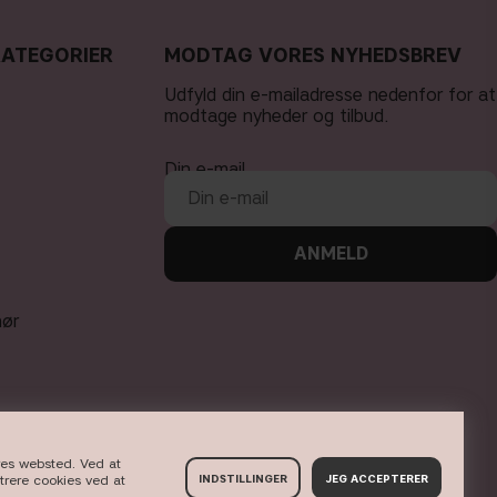
KATEGORIER
MODTAG VORES NYHEDSBREV
Udfyld din e-mailadresse nedenfor for at
modtage nyheder og tilbud.
Din e-mail
ANMELD
hør
ores websted. Ved at
strere cookies ved at
INDSTILLINGER
JEG ACCEPTERER