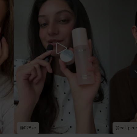
@028ze
@cat_pere