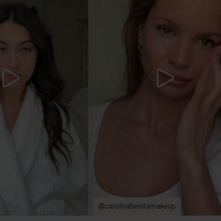
@carolinabenitamakeup