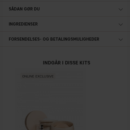
Luksuriøs følelse
SÅDAN GØR DU
Beroliger
INGREDIENSER
Blødgør
Reducerer mørke rande
FORSENDELSES- OG BETALINGSMULIGHEDER
Mindsker hævelse
Får huden til at stråle
INDGÅR I DISSE KITS
Indeholder antioxidanter
ONLINE EXCLUSIVE
Vegansk
79 g / 2.79 oz