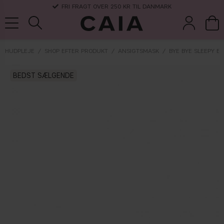
FRI FRAGT OVER 250 KR TIL DANMARK
HUDPLEJE
SHOP EFTER PRODUKT
ANSIGTSMASK
BYE BYE SLEEPY E
børster &
BEDST SÆLGENDE
parfume
kits & sets
tørshampoo
tilbehør