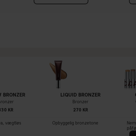
 BRONZER
LIQUID BRONZER
Bronzer
Bronzer
330 KR
270 KR
ra, vægtløs
Opbyggelig bronzetone
Nem 
påfø