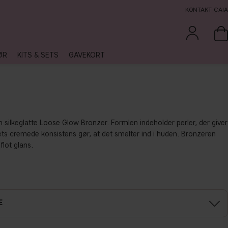
KONTAKT CAIA
ØR
KITS & SETS
GAVEKORT
 silkeglatte Loose Glow Bronzer. Formlen indeholder perler, der giver
ets cremede konsistens gør, at det smelter ind i huden. Bronzeren
lot glans.
E