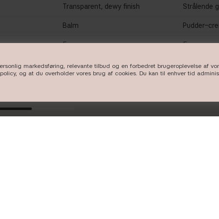
Transparent, dewy finish
Strålende 
Balm
Pudder–cre
5 nuancer
5 nuancer
personlig markedsføring, relevante tilbud og en forbedret brugeroplevelse af v
policy, og at du overholder vores brug af cookies. Du kan til enhver tid admini
KØB NU
KØ
FØLG OS
POPULÆRE 
Instagram
nyheder