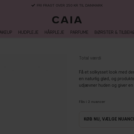
3-5 DAGERS LEVERANSTID
AKEUP
HUDPLEJE
HÅRPLEJE
PARFUME
BØRSTER & TILBEH
Få et solkysset look med den
en naturlig glød, og produkt
udjævner huden og giver en f
Fås i
2
nuancer
, VÆLGE NUANC