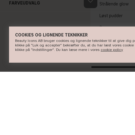
FARVEUDVALG
Strålende glow
Løst pudder
3 nuancer
COOKIES OG LIGNENDE TEKNIKKER
Beauty Icons AB bruger cookies og lignende teknikker til at give dig 
klikke på "Luk og accepter" bekræfter du, at du har læst vores cookie 
KØB NU
klikke på "Indstillinger". Du kan læse mere i vores
cookie policy
INFORMATION
KUNDESERVICE
Om CAIA Cosmetics
Kontakt CAIA