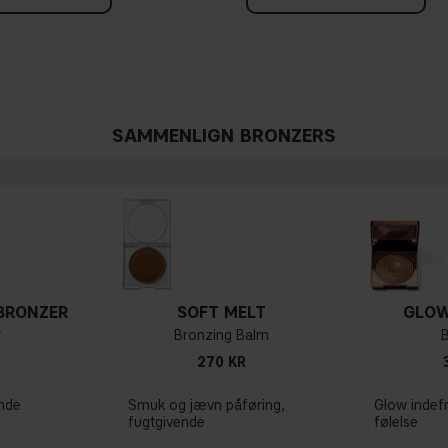
SAMMENLIGN BRONZERS
BRONZER
SOFT MELT
GLOW
r
Bronzing Balm
270 KR
ende
Smuk og jævn påføring,
Glow indef
fugtgivende
følelse