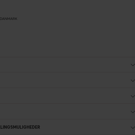
L DANMARK
Kold undertone
ALINGSMULIGHEDER
Blå, lyseød eller rødlig teint