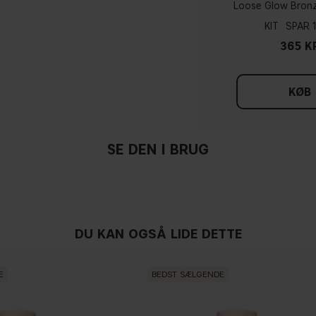
med en lyserød nuance
Loose Glow Bronz
KIT
365 K
Tag et hvidt stykke tøj fre
lyserød, har du en kold und
du har svært ved at se, om 
KØB
SE DEN I BRUG
DU KAN OGSÅ LIDE DETTE
E
BEDST SÆLGENDE