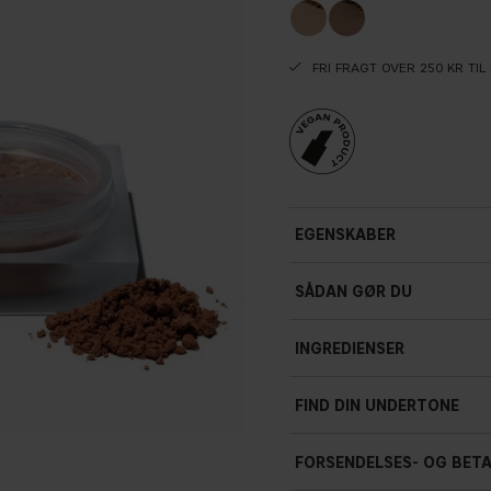
FRI FRAGT OVER 250 KR TI
EGENSKABER
Udjævner
SÅDAN GØR DU
Let dækning
INGREDIENSER
Glansgivende
Porcelænsfinish
FIND DIN UNDERTONE
Enkel at bygge op
FORSENDELSES- OG BET
10 g / 0.35 oz.