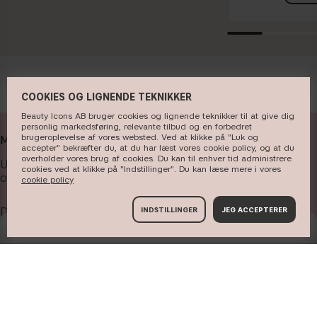
COOKIES OG LIGNENDE TEKNIKKER
Beauty Icons AB bruger cookies og lignende teknikker til at give dig
personlig markedsføring, relevante tilbud og en forbedret
brugeroplevelse af vores websted. Ved at klikke på "Luk og
MODTAG VORES NYHEDSBREV
accepter" bekræfter du, at du har læst vores cookie policy, og at du
overholder vores brug af cookies. Du kan til enhver tid administrere
Udfyld din e-mailadresse nedenfor for at modtage nyheder
cookies ved at klikke på "Indstillinger". Du kan læse mere i vores
og tilbud.
cookie policy
Din e-mail
INDSTILLINGER
JEG ACCEPTERER
ANMELD