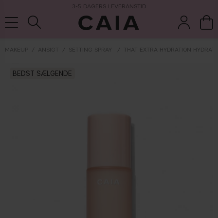
3-5 DAGERS LEVERANSTID
MAKEUP
ANSIGT
SETTING SPRAY
THAT EXTRA HYDRATION HYDRATI
børster &
BEDST SÆLGENDE
parfume
kits & sets
tørshampoo
tilbehør