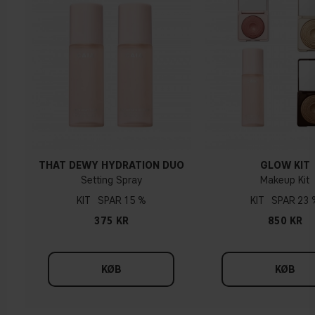
Forfinet design i tråd med vores visuelle identitet
Mini-størrelser er nu tilgængelige for alle tre sprays
THAT DEWY HYDRATION DUO
GLOW KIT
Setting Spray
Makeup Kit
KIT
15 %
KIT
23 
375 KR
850 KR
KØB
KØB