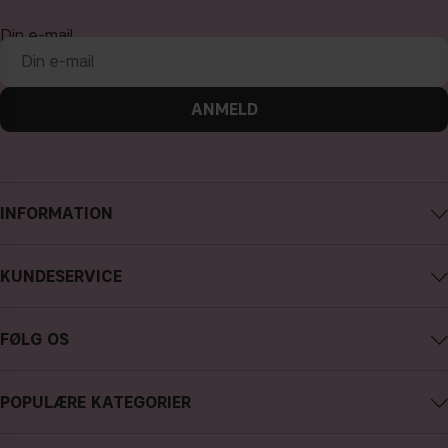
Din e-mail
ANMELD
INFORMATION
Om CAIA Cosmetics
KUNDESERVICE
Karriere
Kontakt CAIA
Købsbetingelser
FØLG OS
Fortryd køb
Databeskyttelsespolitik
Instagram
Følg min ordre
Cookies
POPULÆRE KATEGORIER
Facebook
FAQ - Ofte stillede spørgsmål og svar
Presse
nyheder