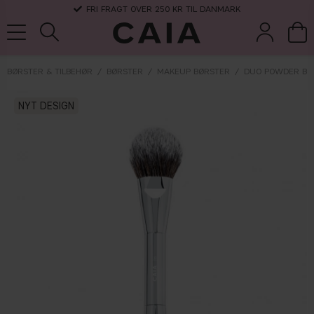
FRI FRAGT OVER 250 KR TIL DANMARK
BØRSTER & TILBEHØR
BØRSTER
MAKEUP BØRSTER
DUO POWDER BR
børster &
NYT DESIGN
parfume
kits & sets
tørshampoo
tilbehør