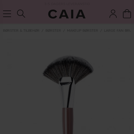
3-5 DAGERS LEVERANSTID
BØRSTER & TILBEHØR
BØRSTER
MAKEUP BØRSTER
LARGE FAN BRUS
børster &
parfume
kits & sets
tørshampoo
tilbehør