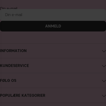
Din e-mail
ANMELD
INFORMATION
Om CAIA Cosmetics
KUNDESERVICE
Karriere
Kontakt CAIA
Købsbetingelser
FØLG OS
Fortryd køb
Databeskyttelsespolitik
Instagram
Følg min ordre
Cookies
POPULÆRE KATEGORIER
Facebook
FAQ - Ofte stillede spørgsmål og svar
Presse
nyheder