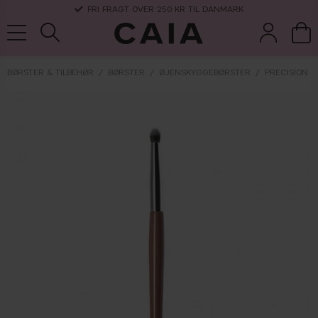
FRI FRAGT OVER 250 KR TIL DANMARK
BØRSTER & TILBEHØR
BØRSTER
ØJENSKYGGEBØRSTER
PRECISION B
børster &
parfume
kits & sets
tørshampoo
tilbehør