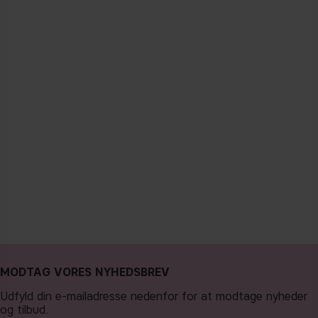
MODTAG VORES NYHEDSBREV
Udfyld din e-mailadresse nedenfor for at modtage nyheder
og tilbud.