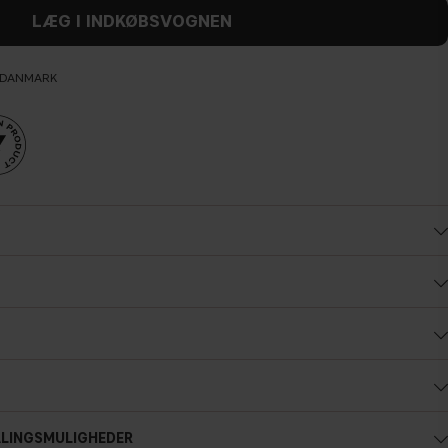
LÆG I INDKØBSVOGNEN
L DANMARK
Kold undertone
ALINGSMULIGHEDER
Blå, lyseød eller rødlig teint