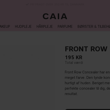
3-5 DAGERS LEVERANSTID
AKEUP
HUDPLEJE
HÅRPLEJE
PARFUME
BØRSTER & TILBEH
FRONT ROW 
195
KR
Front Row Concealer har en 
meget farve. Den tynde kon
hurtigt af huden. Beriget m
perfekte concealer til dig, 
resultat.