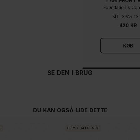
I AM FRONT
med en lyserød nuance
Foundation & Con
KIT
13
420 KR
Tag et hvidt stykke tøj fre
lyserød, har du en kold und
du har svært ved at se, om 
KØB
SE DEN I BRUG
DU KAN OGSÅ LIDE DETTE
E
BEDST SÆLGENDE