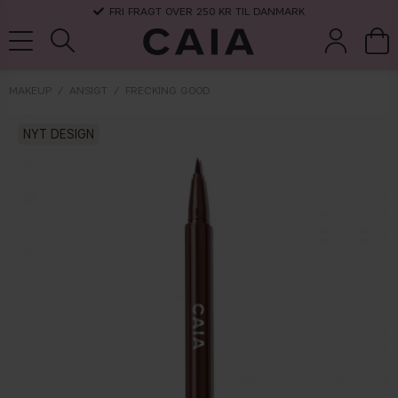
FRI FRAGT OVER 250 KR TIL DANMARK
MAKEUP
ANSIGT
FRECKING GOOD
børster &
NYT DESIGN
parfume
kits & sets
tørshampoo
tilbehør