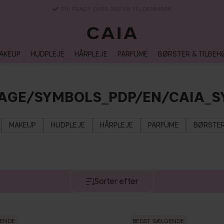
3-5 DAGERS LEVERANSTID
AKEUP
HUDPLEJE
HÅRPLEJE
PARFUME
BØRSTER & TILBEH
AGE/SYMBOLS_PDP/EN/CAIA_S
MAKEUP
HUDPLEJE
HÅRPLEJE
PARFUME
BØRSTER
Sorter efter
GENDE
BEDST SÆLGENDE