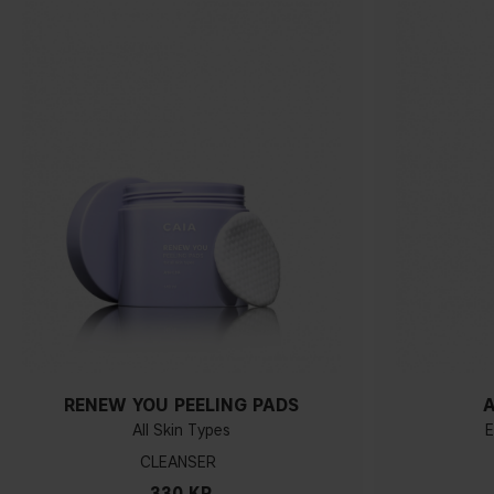
RENEW YOU PEELING PADS
A
All Skin Types
E
CLEANSER
330 KR