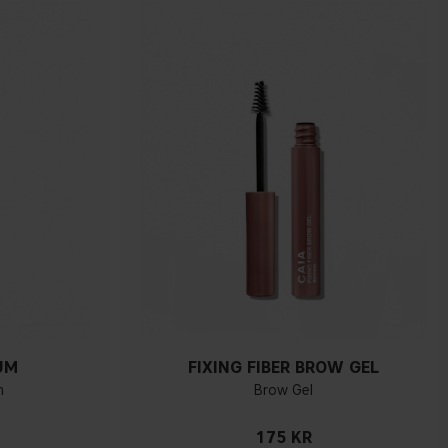
UM
FIXING FIBER BROW GEL
n
Brow Gel
175 KR