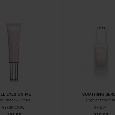
LL EYES ON ME
SOOTHING SER
ye Shadow Primer
Dry/Sensitive Ski
EYESHADOW
SERUM
195 KR
230 KR