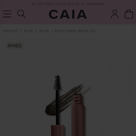
FRI FRAGT OVER 250 KR TIL DANMARK
MAKEUP
ØJNE
BRYN
FIXING FIBER BROW GEL
børster &
NYHED
parfume
kits & sets
tørshampoo
tilbehør