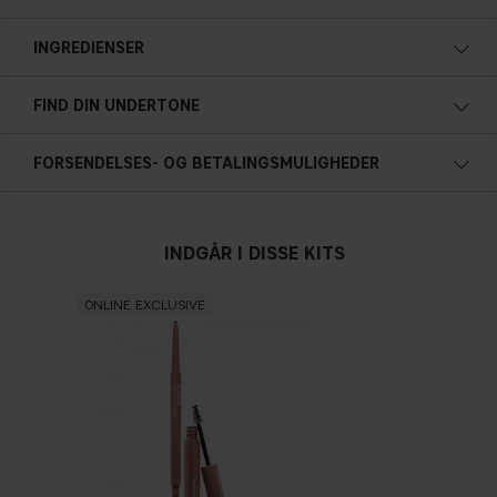
INGREDIENSER
FIND DIN UNDERTONE
Kold undertone
FORSENDELSES- OG BETALINGSMULIGHEDER
Blå, lyseød eller rødlig teint
INDGÅR I DISSE KITS
Neutral
ONLINE EXCLUSIVE
Ingen tydelig nuance af blå/lyserød eller gul
Varm undertone
Gul, oliven eller gylden teint