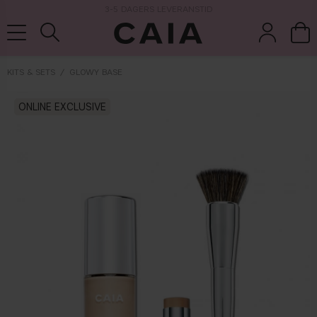
3-5 DAGERS LEVERANSTID
KITS & SETS
GLOWY BASE
børster &
ONLINE EXCLUSIVE
parfume
kits & sets
tørshampoo
tilbehør