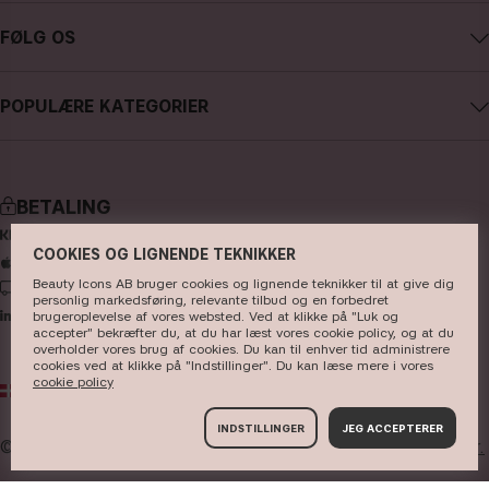
Kontakt CAIA
Købsbetingelser
FØLG OS
Fortryd køb
Databeskyttelsespolitik
Instagram
Følg min ordre
Cookies
POPULÆRE KATEGORIER
Facebook
FAQ - Ofte stillede spørgsmål og svar
Presse
nyheder
YouTube
Anmeldelser
Store
bestsellere
TikTok
BETALING
makeup
Pinterest
COOKIES OG LIGNENDE TEKNIKKER
hudpleje
Beauty Icons AB bruger cookies og lignende teknikker til at give dig
LEVERING
hårpleje
personlig markedsføring, relevante tilbud og en forbedret
brugeroplevelse af vores websted. Ved at klikke på "Luk og
accepter" bekræfter du, at du har læst vores cookie policy, og at du
parfume
overholder vores brug af cookies. Du kan til enhver tid administrere
cookies ved at klikke på "Indstillinger". Du kan læse mere i vores
børster & tilbehør
cookie policy
DK
DKK
kits & sets
INDSTILLINGER
JEG ACCEPTERER
© 2026
Beauty Icons AB. Vi bruger cookies -
læs mere her.