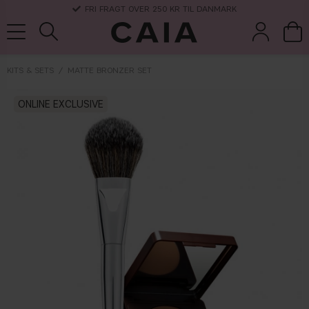
FRI FRAGT OVER 250 KR TIL DANMARK
KITS & SETS
MATTE BRONZER SET
børster &
ONLINE EXCLUSIVE
parfume
kits & sets
tørshampoo
tilbehør