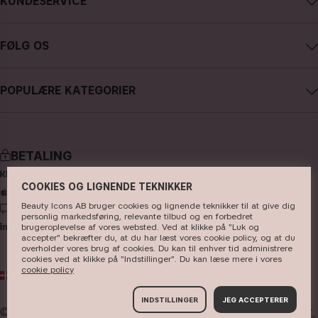
KUNDESERVICE
Karriere
Kontakt CAIA
Købsbetingelser
FØLG OS
Fortryd køb
Databeskyttelsespolitik
Instagram
Følg min ordre
Cookies
POPULÆRE KATEGORIER
Facebook
FAQ - Ofte stillede spørgsmål og svar
Presse
nyheder
YouTube
Anmeldelser
Store
bestsellere
TikTok
BETALING
makeup
Pinterest
COOKIES OG LIGNENDE TEKNIKKER
hudpleje
Beauty Icons AB bruger cookies og lignende teknikker til at give dig
LEVERING
hårpleje
personlig markedsføring, relevante tilbud og en forbedret
brugeroplevelse af vores websted. Ved at klikke på "Luk og
accepter" bekræfter du, at du har læst vores cookie policy, og at du
parfume
overholder vores brug af cookies. Du kan til enhver tid administrere
cookies ved at klikke på "Indstillinger". Du kan læse mere i vores
børster & tilbehør
cookie policy
DK
DKK
kits & sets
INDSTILLINGER
JEG ACCEPTERER
© 2026
Beauty Icons AB. Vi bruger cookies -
læs mere her.