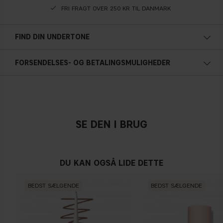
FRI FRAGT OVER 250 KR TIL DANMARK
FIND DIN UNDERTONE
Kold undertone
FORSENDELSES- OG BETALINGSMULIGHEDER
Blå, lyseød eller rødlig teint
Neutral
SE DEN I BRUG
Ingen tydelig nuance af blå/lyserød eller gul
DU KAN OGSÅ LIDE DETTE
Varm undertone
BEDST SÆLGENDE
BEDST SÆLGENDE
Gul, oliven eller gylden teint