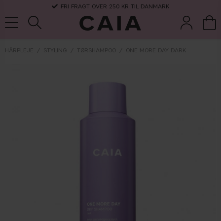
FRI FRAGT OVER 250 KR TIL DANMARK
HÅRPLEJE
STYLING
TØRSHAMPOO
ONE MORE DAY DARK
børster &
parfume
kits & sets
tørshampoo
tilbehør