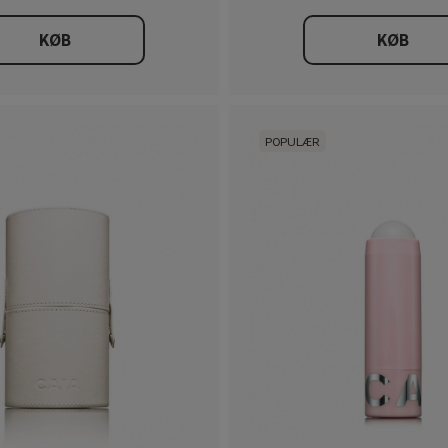
KØB
KØB
POPULÆR