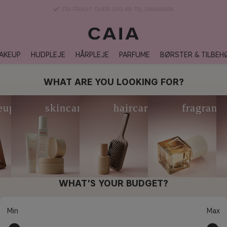
3-5 DAGERS LEVERANSTID
AKEUP
HUDPLEJE
HÅRPLEJE
PARFUME
BØRSTER & TILBEH
WHAT ARE YOU LOOKING FOR?
eup
skincare
haircare
fragranc
WHAT'S YOUR BUDGET?