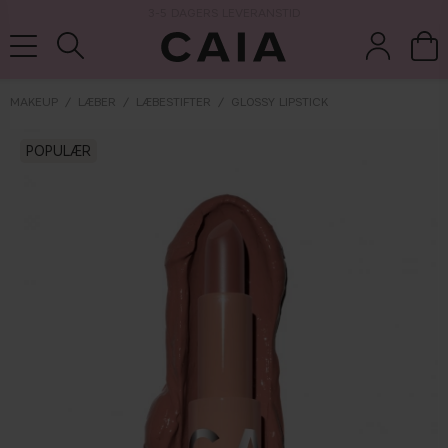
3-5 DAGERS LEVERANSTID
MAKEUP
LÆBER
LÆBESTIFTER
GLOSSY LIPSTICK
børster &
POPULÆR
parfume
kits & sets
tørshampoo
tilbehør