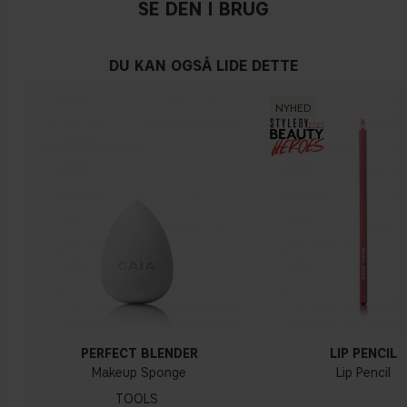
SE DEN I BRUG
undertone. Hvis du har svært ved at se, om din hud er mere
den ene eller den anden nuance, har du sandsynligvis en
neutral undertone
DU KAN OGSÅ LIDE DETTE
NYHED
PERFECT BLENDER
LIP PENCIL
Makeup Sponge
Lip Pencil
TOOLS