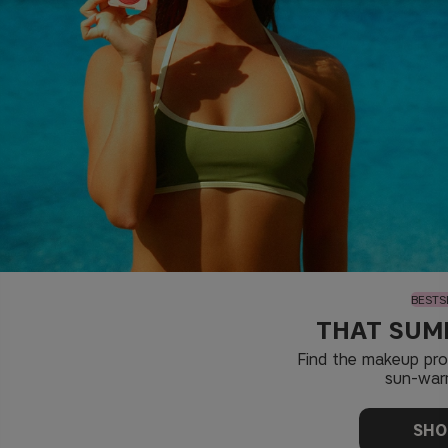
BESTS
THAT SUM
Find the makeup pr
sun-war
SHO