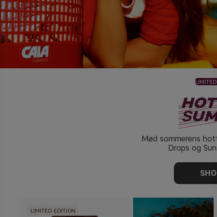
LIMITED
Mød sommerens hott
Drops og Sun 
SHO
LIMITED EDITION