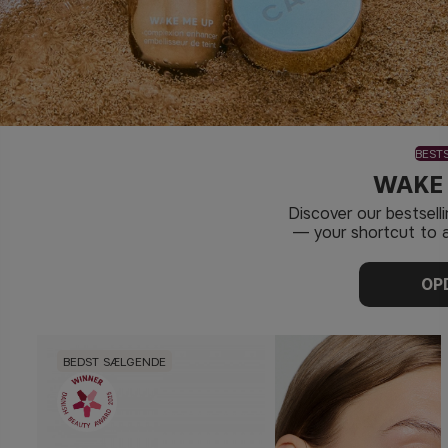
BEST
WAKE
Discover our bestsel
— your shortcut to a
OP
BEDST SÆLGENDE