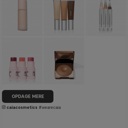
OPDAGE MERE
caiacosmetics
#wearecaia