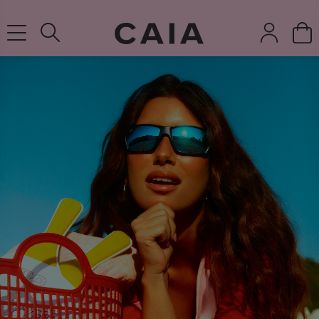
3-5 DAGERS LEVERANSTID
børster &
parfume
kits & sets
tørshampoo
tilbehør