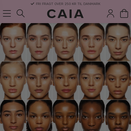
3-5 DAGERS LEVERANSTID
børster &
parfume
kits & sets
tørshampoo
tilbehør