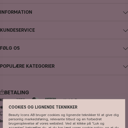
INFORMATION
Om CAIA Cosmetics
KUNDESERVICE
Karriere
Kontakt CAIA
Købsbetingelser
FØLG OS
Fortryd køb
Databeskyttelsespolitik
Instagram
Følg min ordre
Cookies
POPULÆRE KATEGORIER
Facebook
FAQ - Ofte stillede spørgsmål og svar
Presse
nyheder
YouTube
Anmeldelser
Store
bestsellere
TikTok
BETALING
makeup
Pinterest
hudpleje
COOKIES OG LIGNENDE TEKNIKKER
LEVERING
Beauty Icons AB bruger cookies og lignende teknikker til at give dig
hårpleje
personlig markedsføring, relevante tilbud og en forbedret
brugeroplevelse af vores websted. Ved at klikke på "Luk og
parfume
accepter" bekræfter du, at du har læst vores cookie policy, og at du