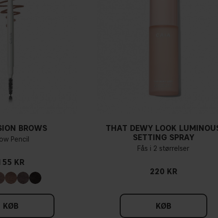
Hvo
Hvis du har blå/mørkelilla
grønlige, har du nærmere
sandsynligvis en neutral u
med en lyserød nuance
Tag et hvidt stykke tøj fre
lyserød, har du en kold und
du har svært ved at se, om 
SION BROWS
THAT DEWY LOOK LUMINOU
SETTING SPRAY
ow Pencil
Fås i 2 størrelser
155 KR
220 KR
KØB
KØB