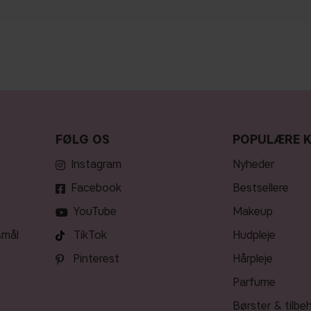
FØLG OS
POPULÆRE 
Instagram
nyheder
Facebook
bestsellere
YouTube
makeup
smål
TikTok
hudpleje
Pinterest
hårpleje
parfume
børster & tilbe