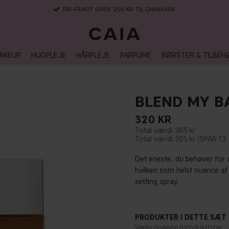
3-5 DAGERS LEVERANSTID
AKEUP
HUDPLEJE
HÅRPLEJE
PARFUME
BØRSTER & TILBEH
BLEND MY B
320
KR
365 kr
365 kr
12
Det eneste, du behøver for 
hvilken som helst nuance a
setting spray.
PRODUKTER I DETTE SÆT
Vælg nuance/produkttype