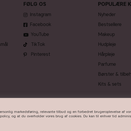
FØLG OS
POPULÆRE 
Instagram
nyheder
Facebook
bestsellere
YouTube
makeup
smål
TikTok
hudpleje
Pinterest
hårpleje
parfume
børster & tilbe
kits & sets
personlig markedsføring, relevante tilbud og en forbedret brugeroplevelse af v
LEVERING
policy, og at du overholder vores brug af cookies. Du kan til enhver tid admini
026
Beauty Icons AB. Vi bruger cookies -
læs mere her.