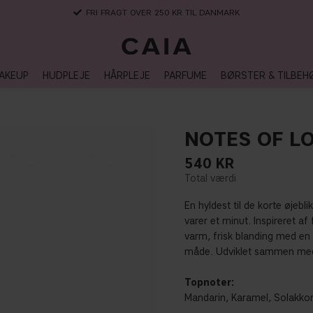
FRI FRAGT OVER 250 KR TIL DANMARK
AKEUP
HUDPLEJE
HÅRPLEJE
PARFUME
BØRSTER & TILBEH
NOTES OF L
540
KR
En hyldest til de korte øjebl
varer et minut. Inspireret a
varm, frisk blanding med en 
måde. Udviklet sammen me
Topnoter:
Mandarin, Karamel, Solakko