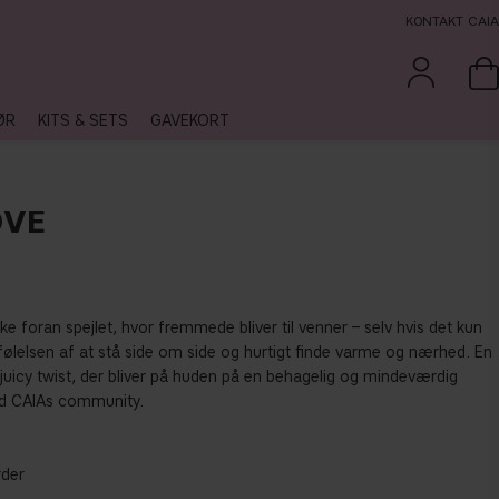
KONTAKT CAIA
ØR
KITS & SETS
GAVEKORT
OVE
ikke foran spejlet, hvor fremmede bliver til venner – selv hvis det kun
f følelsen af at stå side om side og hurtigt finde varme og nærhed. En
juicy twist, der bliver på huden på en behagelig og mindeværdig
d CAIAs community.
rder