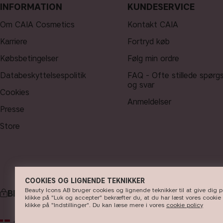
INFORMATION
KUNDESERVICE
Om CAIA Cosmetics
Kontakt CAIA
Karriere
Fortryd køb
Købsbetingelser
Følg min ordre
Databeskyttelsespolitik
FAQ - Ofte stillede spørg
og svar
Cookies
Anmeldelser
Presse
Store
COOKIES OG LIGNENDE TEKNIKKER
Beauty Icons AB bruger cookies og lignende teknikker til at give dig 
BETALING
klikke på "Luk og accepter" bekræfter du, at du har læst vores cookie 
klikke på "Indstillinger". Du kan læse mere i vores
cookie policy
© 2
DK
DKK