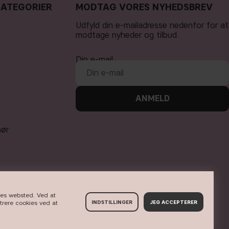
KATEGORIER
MODTAG VORES NYHEDSBREV
Udfyld din e-mailadresse nedenfor for at
modtage nyheder og tilbud.
Din e-mail
ANMELD
hør
ores websted. Ved at
strere cookies ved at
INDSTILLINGER
JEG ACCEPTERER